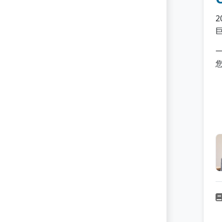
Endpoint Detection & Response
Endpoint Security
Exploit of Vulnerability
FinTech
Firewall
Firmware Security
Governance
Governance Risk & Compliance
H-ISAC
Hackers & Threats
Hardware Security
Healthcare Security