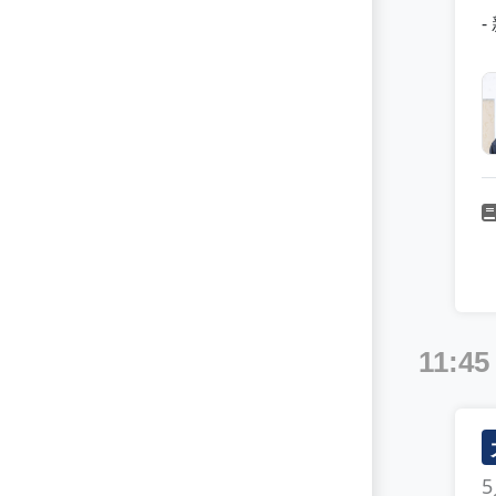
Managed Security Service
Mobile Security
NIST Cybersecurity Framework
National Security
Network Access Control
Network Detection & Response
Network Monitoring
Network Security
11:45
Network Visibility
OT Security
PSIRT
Password Management