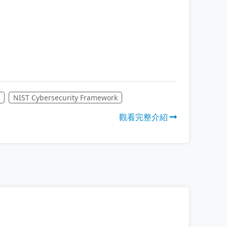
e
NIST Cybersecurity Framework
觀看完整介紹