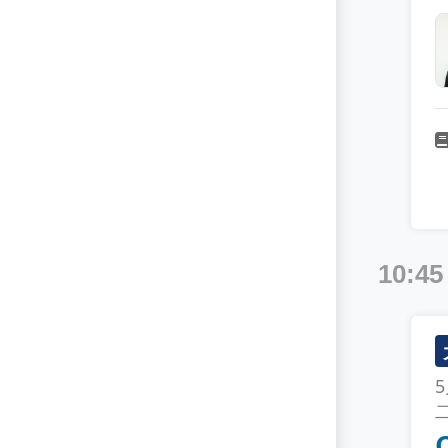
Cyber Criminal
Cyber Resilience
Cyber Supply Chain Security
Cyberwarfare
DDoS Protection
Data Loss Prevention
Data Security
10:45
DevSecOps
Digital Transformation
Digital Wallet
Email Security