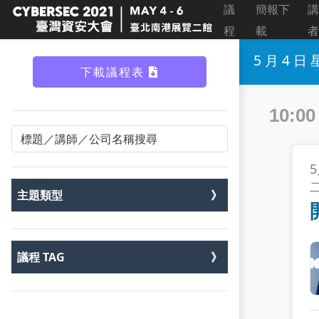
議
簡報下
講
程
載
者
5 月 4 日
下載議程表
10:00
主題類型
5G 安全論壇
701 漏洞研究室
議程 TAG
AI & Security 論壇
5G Security
Blue Team 論壇
AI