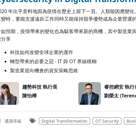
2020 年出乎意料地因為疫情在歷史上留下一頁。人類能因應變化、順
巨變時，要能支援遠距工作同時又能保持競爭優勢成為企業營運
一如預期，疫情帶來的變化也為駭客帶來新的商機，其中製造業
您分享
科技如何改變全球企業的運作
轉型帶來的必要之惡 - IT 與 OT 界線模糊
製造業迎向機會的資安策略思維
趨勢科技 執行長
睿控網安 執行
陳怡樺
劉榮太 (Terenc
通識等級
Digital Transformation
OT Security
Busi