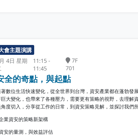
大會主題演講
7F
11:15 -
5月 4日 星期
701
11:45
二
安全的奇點，與起點
隨著數位生活快速變化，從全世界到台灣，資安產業都在蓬勃發
著巨大變化，也帶來了各種壓力，需要更有策略的視野，去理解
員角度切入，分享從工作的日常，到資安策略見解，並探討我們
- 企業資安的策略新架構
- 資安的量測，與效益評估