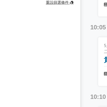
重設篩選條件
Cyber Leadership Forum
AI Security
Cyber Talent Forum 資安人才論壇
APT
Access Control
10:05
Cyber Women Forum 資安女力論壇
Advanced Threat Protection
CyberLAB 實戰攻防演練
Application Security
DevSecOps & Cloud Security 論壇
Application Security Testing
Session
Backup and Recovery
Tech Briefing
Big Data
US-Taiwan AIT Day
Blockchain
大大們的 Free Talk
Blue Team
大會主題演講
10:10
Bug Bounty
工控安全論壇