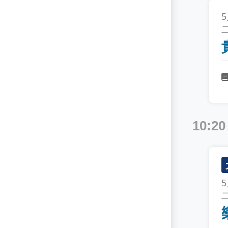
目標式勒索威脅論壇
Business Continuity & Disaster
製造業資安論壇
Recovery
資安品牌日 - Fortinet
Business Continuity Management
資安品牌日 - VMware
Business Email Compromise
資安品牌日 - 數位資安
CERT
資安品牌日 - 精誠集團
CSIRT
10:20
醫療資安論壇
Career Path
金融資安論壇
Cloud AutoML
零信任論壇
Cloud Security
Container Security
Critical Infrastructure Protection
Cryptography