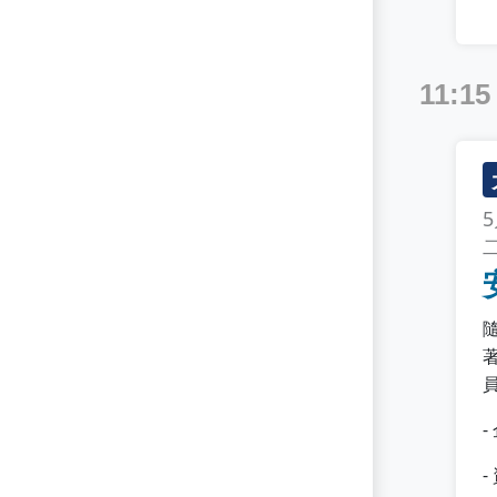
ICS/SCADA Security
Identity Management
11:15
Incident Response
Industrial Security
Information Governance
Intrusion Detection
Intrusion Prevention
IoT Security
Law
MITRE ATT&CK
Managed Detection & Response
Managed File Transfer