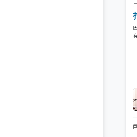
Penetration Testing
Phishing
Policy Management
Privacy
Privilege Management
Ransomware
Red Team
Risk Assessment
Risk Management
SIEM
SOAR
STIX