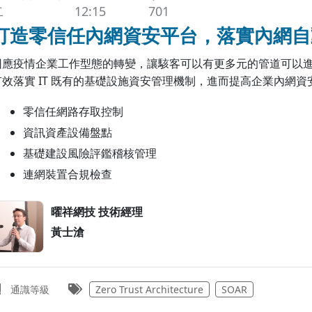
701
12:15
二
打造零信任內網資安平台，落實內網自
因應疫情企業工作型態的轉變，讓駭客可以有更多元的管道可以
有效落實 IT 既有的基礎設施資安管理機制，進而提高企業內網
零信任網路存取控制
資訊資產設備盤點
基礎建設風險評鑑稽核管理
連網裝置合規檢查
曜祥網技 技術經理
黃士滄
通識等級
Zero Trust Architecture
SOAR