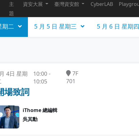
主
資安大展
臺灣資安館
CyberLAB
Playgro
題
 星期二
5 月 5 日 星期三
5 月 6 日 星期
7F
10:00 -
5月 4日 星期
701
10:05
二
開場致詞
iThome 總編輯
吳其勳