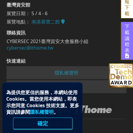
報
臺灣資安館
下
展覽日期： 5 / 4 - 6
載
展覽地點：
南港展覽二館
下
聯絡資訊
載
議
CYBERSEC 2021臺灣資安大會服務小組
程
cybersec@ithome.tw
表
快速連結
隱私權聲明
防疫須知
為提供您更佳的服務，本網站使用
Cookies。當您使用本網站，即表
示您同意 Cookies 技術支援。更多
part of
資訊請參閱
隱私權聲明
。
確定
Copyright © 2021 iThome