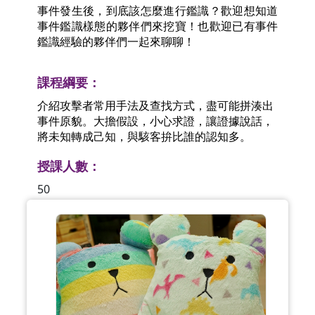
事件發生後，到底該怎麼進行鑑識？歡迎想知道
事件鑑識樣態的夥伴們來挖寶！也歡迎已有事件
鑑識經驗的夥伴們一起來聊聊！
課程綱要：
介紹攻擊者常用手法及查找方式，盡可能拼湊出
事件原貌。大擔假設，小心求證，讓證據說話，
將未知轉成己知，與駭客拚比誰的認知多。
授課人數：
50