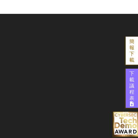
簡
報
下
載
下
載
議
程
表