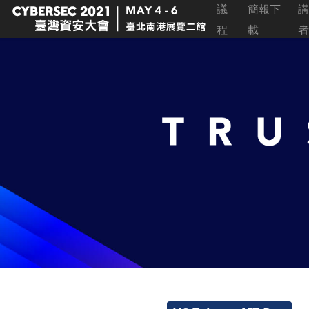
議
簡報下
講
程
載
者