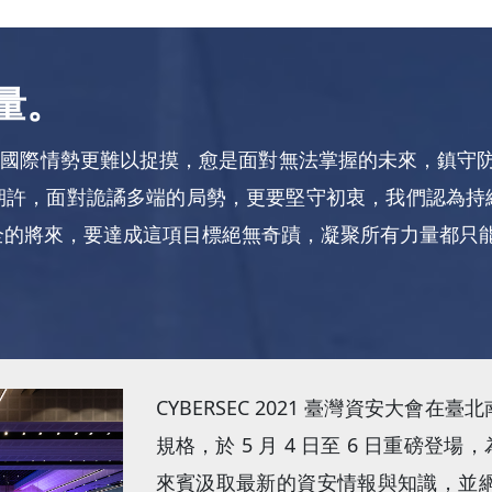
量。
全球，國際情勢更難以捉摸，愈是面對無法掌握的未來，鎮守防
期許，面對詭譎多端的局勢，更要堅守初衷，我們認為持
全的將來，要達成這項目標絕無奇蹟，凝聚所有力量都只
CYBERSEC 2021 臺灣資安大會
規格，於 5 月 4 日至 6 日重磅
來賓汲取最新的資安情報與知識，並網羅