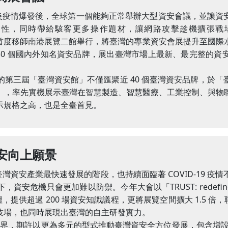
漢肺炎疫情爆發後，全球第一個能夠正常舉辦大型資安會議，並讓
同時帶給駭客更多操作題材，讓網路攻擊趁機擴張戰場，因此 
決勝」為主題，首度移師南港展覽二館舉行，將臺灣的專業資安會展提升
50 個國內外知名資安品牌，展出臺灣市場上最新、最完整的
。
主辦的第三屆「臺灣資安館」不僅匯聚近 40 個臺灣資安品牌，
」，率先實機展示臺灣在智慧製造、智慧醫療、工業控制、與物
示規格之高，也是全臺首見。
安向上願景
了臺灣資安產業最快速發展的階段，也持續面臨著 COVID-19 
資安危機只會更加難以防禦。今年大會以「TRUST: redefi
壇，提供超過 200 場資安知識議程，更將展覽空間擴大 1.5 倍，聯
技場，也同時展現出臺灣的自主研發實力。
界，期許以更為多元的型式推動臺灣資安全方位發展，包含增設 Cyb