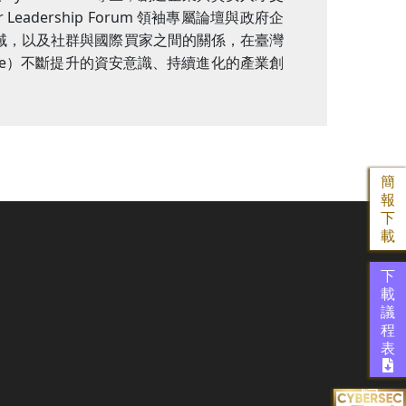
Leadership Forum 領袖專屬論壇與政府企
領域，以及社群與國際買家之間的關係，在臺灣
te）不斷提升的資安意識、持續進化的產業創
簡
報
下
載
下
載
議
程
表