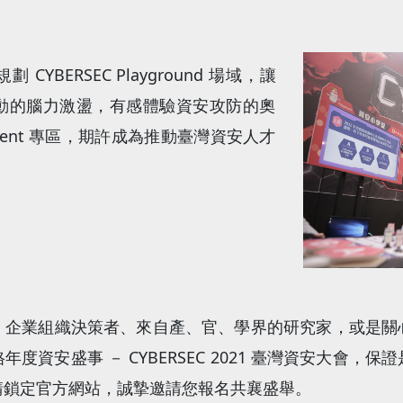
YBERSEC Playground 場域，讓
動的腦力激盪，有感體驗資安攻防的奧
alent 專區，期許成為推動臺灣資安人才
、企業組織決策者、來自產、官、學界的研究家，或是關
度資安盛事 － CYBERSEC 2021 臺灣資安大會，
請鎖定官方網站，誠摯邀請您報名共襄盛舉。