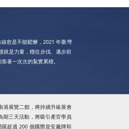
線愈是不能鬆懈，2021 年臺灣
續就是力量，穩住步伐、邁步前
能靠著一次次的紮實累積。
在臺北南港展覽二館，將持續升級展會
登場，為期三天活動，將吸引產官學員
超過 200 個國際資安廠牌和