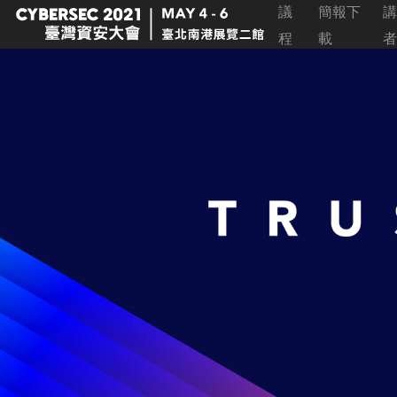
議
簡報下
講
程
載
者