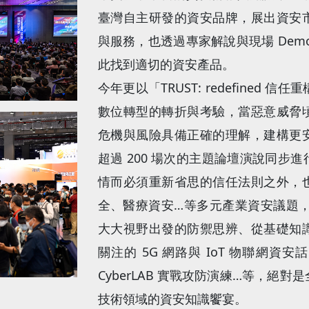
臺灣自主研發的資安品牌，展出資安
與服務，也透過專家解說與現場 Dem
此找到適切的資安產品。
今年更以「TRUST: redefined
數位轉型的轉折與考驗，當惡意威脅
危機與風險具備正確的理解，建構更
超過 200 場次的主題論壇演說同步
情而必須重新省思的信任法則之外，
全、醫療資安…等多元產業資安議題，此
大大視野出發的防禦思辨、從基礎知
關注的 5G 網路與 IoT 物聯網
CyberLAB 實戰攻防演練…等，絕
技術領域的資安知識饗宴。