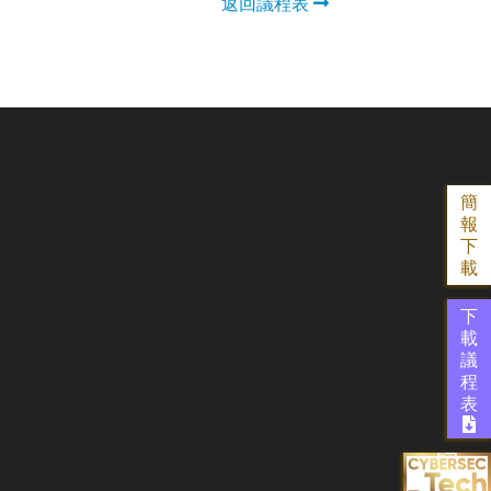
返回議程表
簡
報
下
載
下
載
議
程
表