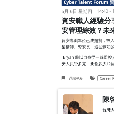
Cyber Talent Foru
14:40 - 
5月 6日 星期四
資安職人經驗分
安管理綜效？未
資安專職單位已成趨勢，投入
架構師、資安長… 這些夢幻
Bryan 將以自身從一線
安人員管多寬，要會多少武
通識等級
Career 
陳
台灣大