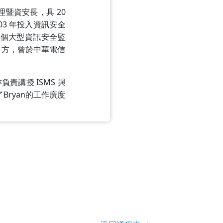
經理暨資安長，具 20
3 年投入資訊安全
數個大型資訊安全監
甲方，曾於中華電信
間亦負責講授 ISMS 與
Bryan的工作廣度