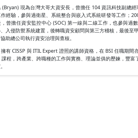
 (Bryan) 現為台灣大哥大資安長，曾擔任 104 資訊科技副總
工作經驗，參與過衛星、系統整合與嵌入式系統研發等工作；200
，曾擔任資安監控中心 (SOC) 第一線與二線工作，也參與過
心、入侵防禦系統建置，後轉職資安顧問與第三方稽核，最後至
所協助總公司執行資安治理與查核。
n 擁有 CISSP 與 ITIL Expert 證照的講師資格，在 BSI 任職期
MS 課程，跨產業、跨職種的工作與實務、理論並俱的歷鍊，豐富了
度。