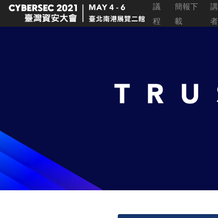
議
簡報下
講
程
載
者