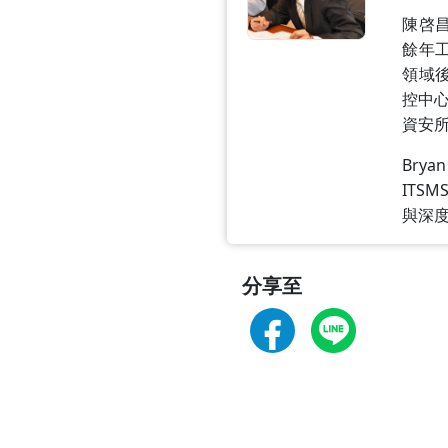
陳啓昌
餘年
領域後
控中
資安
Brya
ITS
與深
分享至