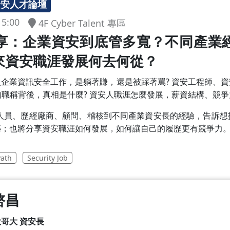
m 資安人才論壇
15:00
4F Cyber Talent 專區
享：企業資安到底管多寬？不同產業
來資安職涯發展何去何從？
企業資訊安全工作，是躺著賺，還是被踩著罵? 資安工程師、
的職稱背後，真相是什麼? 資安人職涯怎麼發展，薪資結構、競
監控人員、歷經廠商、顧問、稽核到不同產業資安長的經驗，告訴
藝；也將分享資安職涯如何發展，如何讓自己的履歷更有競爭力
Path
Security Job
啓昌
哥大 資安長