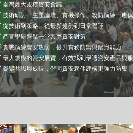
臺灣最大規模資安會議
技術研討、主題論壇、實機操作、攻防演練一應
從技術到策略、從最新趨勢到日常營運
產官學研齊聚一堂共商資安對策
實戰演練資安攻防，提升實務防禦與鑑識能力
最大規模的資安展覽，有效找到最適資安產品與
凝聚共識與成長，偕同資安夥伴建構更強力防禦