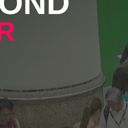
POND
R