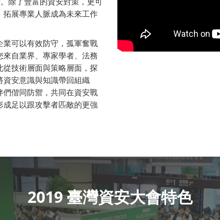
術。除了豐富的資安對策，更可
流，拓展專業人脈成為未來工作
企業可以有效防守，孤軍奮戰
您來自業界、專家學者、法務
此從技術層面與策略層面，探
將資安意識與知識帶回組織
伴們偕同防禦，共同在資安戰
形成足以跟攻擊者匹敵的更強
2019 臺灣資安大會特色