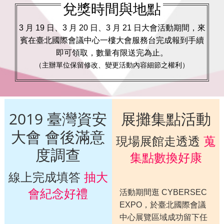
兌獎時間與地點
3 月 19 日、3 月 20 日、3 月 21 日大會活動期間，來
賓在臺北國際會議中心一樓大會服務台完成報到手續
即可領取，數量有限送完為止。
（主辦單位保留修改、變更活動內容細節之權利）
2019 臺灣資安
展攤集點活動
大會 會後滿意
現場展館走透透
蒐
度調查
集點數換好康
線上完成填答
抽大
會紀念好禮
活動期間逛 CYBERSEC
EXPO，於臺北國際會議
中心展覽區域成功留下任