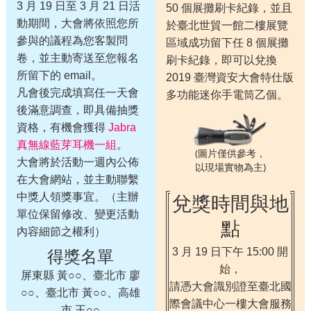
3 月 19 日至 3 月 21 日活
50 個展攤刷卡紀錄，並且
動期間，大會將依照您所
於臺北世貿一館二樓展覽
參與的議程為您客製問
區域成功留下任 8 個展攤
卷，並主動寄送至您報名
刷卡紀錄，即可以兌換
所留下的 email。
2019 臺灣資安大會特仕版
凡會後完成填寫任一天會
多功能迷你手電筒乙個。
後滿意調查，即具備抽獎
資格，有機會獲得
Jabra
真無線藍芽耳機一組
。
(圖片僅供參考，
大會將於活動一週內公佈
以現場實物為主)
在大會網站，並主動聯繫
兌獎時間與地
中獎人領獎事宜。（主辦
單位保留修改、變更活動
點
內容細節之權利）
得獎名單
3 月 19 日下午 15:00 開
始，
屏東縣 黃○○、臺北市 廖
請憑大會識別證至臺北國
○○、臺北市 黃○○、高雄
際會議中心一樓大會服務
市 王○○