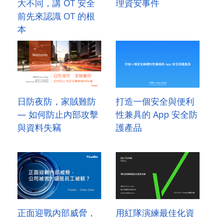
大不同，講 OT 安全
理資安事件
前先來認識 OT 的根
本
日防夜防，家賊難防
打造一個安全與便利
— 如何防止內部攻擊
性兼具的 App 安全防
與資料失竊
護產品
正面迎戰內部威脅，
用紅隊演練最佳化資