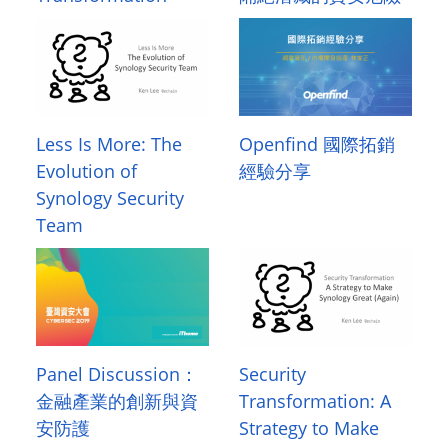
Less Is More: The
Openfind 國際拓銷
Evolution of
經驗分享
Synology Security
Team
Panel Discussion：
Security
金融產業的創新與資
Transformation: A
安防護
Strategy to Make