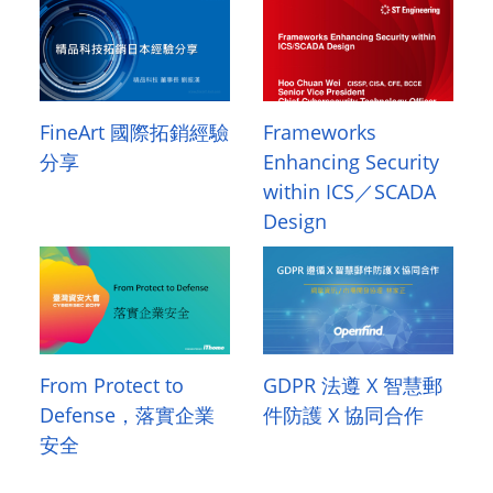
FineArt 國際拓銷經驗
Frameworks
分享
Enhancing Security
within ICS／SCADA
Design
From Protect to
GDPR 法遵 X 智慧郵
Defense，落實企業
件防護 X 協同合作
安全