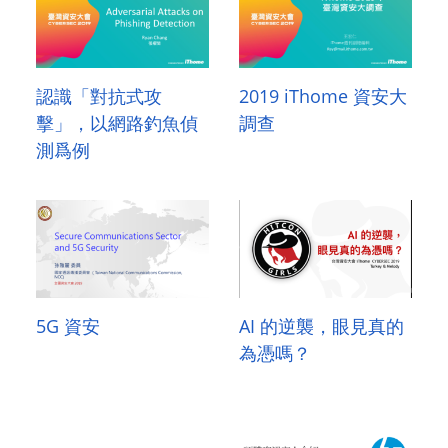
認識「對抗式攻
2019 iThome 資安大
擊」，以網路釣魚偵
調查
測爲例
5G 資安
AI 的逆襲，眼見真的
為憑嗎？