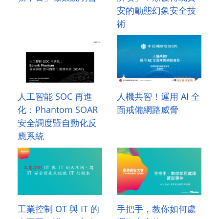
安的動態幻象安全技
術
人工智能 SOC 再進
人機共智！運用 AI 全
化：Phantom SOAR
面戒備網路威脅
安全調度暨自動化反
應系統
工業控制 OT 與 IT 的
手把手，教你如何處