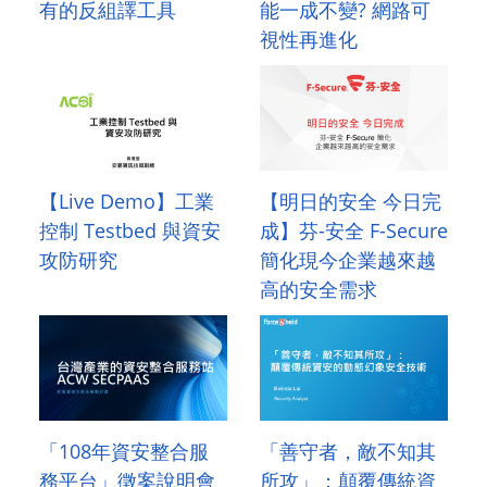
有的反組譯工具
能一成不變? 網路可
視性再進化
【Live Demo】工業
【明日的安全 今日完
控制 Testbed 與資安
成】芬-安全 F-Secure
攻防研究
簡化現今企業越來越
高的安全需求
「108年資安整合服
「善守者，敵不知其
務平台」徵案說明會
所攻」：顛覆傳統資