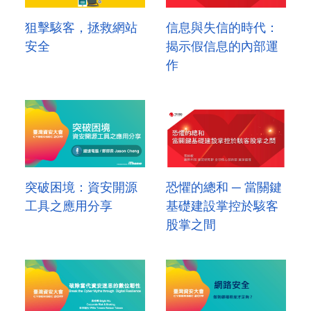
狙擊駭客，拯救網站
信息與失信的時代：
安全
揭示假信息的內部運
作
突破困境：資安開源
恐懼的總和 ─ 當關鍵
工具之應用分享
基礎建設掌控於駭客
股掌之間