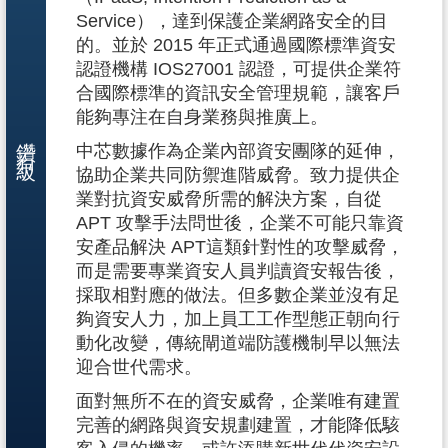
Service），達到保護企業網路安全的目
的。並於 2015 年正式通過國際標準資安
認證機構 IOS27001 認證，可提供企業符
合國際標準的資訊安全管理規範，讓客戶
能夠專注在自身業務與推廣上。
鑽石級
中芯數據作為企業內部資安團隊的延伸，
協助企業共同防禦進階威脅。致力提供企
業對抗資安威脅所需的解決方案，自從
APT 攻擊手法問世後，企業不可能只靠資
安產品解決 APT這類針對性的攻擊威脅，
而是需要專業資安人員判讀資安報告後，
採取相對應的做法。但多數企業並沒有足
夠資安人力，加上員工工作型態正朝向行
動化改變，傳統閘道端防護機制早以無法
迎合世代需求。
面對無所不在的資安威脅，企業唯有建置
完善的網路與資安規劃建置，才能降低駭