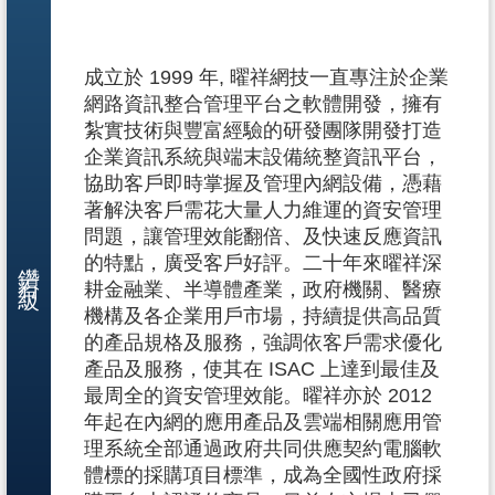
成立於 1999 年, 曜祥網技一直專注於企業
網路資訊整合管理平台之軟體開發，擁有
紮實技術與豐富經驗的研發團隊開發打造
企業資訊系統與端末設備統整資訊平台，
協助客戶即時掌握及管理內網設備，憑藉
著解決客戶需花大量人力維運的資安管理
問題，讓管理效能翻倍、及快速反應資訊
鑽石級
的特點，廣受客戶好評。二十年來曜祥深
耕金融業、半導體產業，政府機關、醫療
機構及各企業用戶市場，持續提供高品質
的產品規格及服務，強調依客戶需求優化
產品及服務，使其在 ISAC 上達到最佳及
最周全的資安管理效能。曜祥亦於 2012
年起在內網的應用產品及雲端相關應用管
理系統全部通過政府共同供應契約電腦軟
體標的採購項目標準，成為全國性政府採