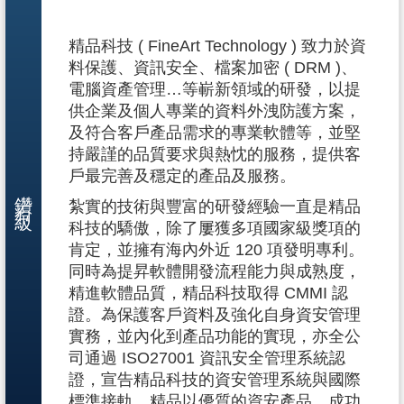
精品科技 ( FineArt Technology ) 致力於資
料保護、資訊安全、檔案加密 ( DRM )、
電腦資產管理…等嶄新領域的研發，以提
供企業及個人專業的資料外洩防護方案，
及符合客戶產品需求的專業軟體等，並堅
持嚴謹的品質要求與熱忱的服務，提供客
戶最完善及穩定的產品及服務。
鑽石級
紮實的技術與豐富的研發經驗一直是精品
科技的驕傲，除了屢獲多項國家級獎項的
肯定，並擁有海內外近 120 項發明專利。
同時為提昇軟體開發流程能力與成熟度，
精進軟體品質，精品科技取得 CMMI 認
證。為保護客戶資料及強化自身資安管理
實務，並內化到產品功能的實現，亦全公
司通過 ISO27001 資訊安全管理系統認
證，宣告精品科技的資安管理系統與國際
標準接軌。精品以優質的資安產品，成功