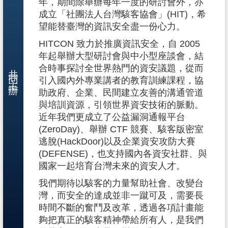
年，期間除舉辦每年一度的研討會外，亦
成立「社團法人台灣駭客協會」(HIT)，希
望能替臺灣的資訊安全盡一份心力。
HITCON 致力於推廣資訊安全，自 2005
年起舉辦大型研討會與中小型座談會，結
共同主辦
合時事探討全世界熱門的資安議題，從而
引入國內外專業講者的教育訓練課程，協
助政府、企業、民間建立友善的溝通管道
與培訓資源，引領世界資安技術的脈動。
近年我們更成立了公益漏洞通報平台
(ZeroDay)、舉辦 CTF 競賽、駭客版密室
逃脫(HackDoor)以及企業資安攻防大賽
(DEFENSE)，也支持國內各資安社群、與
國家一起培育台灣未來的資安人才。
我們期待以駭客的力量幫助社會、改變台
灣，而安全的達成並非一蹴可及，需要長
時間不斷的奮鬥及改革，透過各項計畫能
夠把真正的駭客精神帶給所有人，是我們