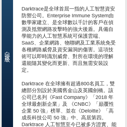
Darktrace是全球首屈一指的人工智慧資安
防禦公司。Enterprise Immune System由
數學家建立、是全球數以千計的客戶在偵
測及抵禦網路攻擊時的強大後盾。具備自
學能力的人工智慧系統可保護雲端、
SaaS、企業網路、物聯網及工業系統免受
白金級
各種網路威脅及資安漏洞的傷害。這項技
術可以即時識別威脅、對所在環境的理解
還能隨其變化而更新、而且無需安裝設
定。
Darktrace 在全球擁有超過800名員工，雙
總部分別設於美國舊金山及英國劍橋。該
公司已名列《Fast Company》「2018 年
全球最創新企業」及 《CNBC》「巔覆性
企業 50 強」榜單、並在《Deloitte》「高
成長科技公司 50 強」中、高居第四。
Darktrace 人工智慧至今已被多方證實、能