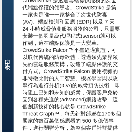
CrowdStrike 是透過雲端提供服務的次世
代端點保護的領導者。CrowdStrike 是第
一家也是唯一一家整合了次世代防毒
(AV)、端點檢測和回應 (EDR) 以及 7 天
24 小時威脅偵測服務服務的公司，只需要
安裝一個羽量級代理程式(sensor)就可以
作到，這在端點保護是一大變革。
CrowdStrike Falcon™平臺經過實證，可
白金級
以取代傳統的防毒軟體，透過領先業界領
先的雲端服務架構，改造了端點保護的交
付方式。CrowdStrike Falcon 使用複雜的
非特徵比對的人工智慧、機器學習與以攻
擊行為進行分析(IOA)的威脅預防技術，即
時阻止已知和未知的威脅，保護客戶免於
受到各種先進的(advanced)網路攻擊。這
個創新技術的核心就是 CrowdStrike
Threat Graph™，每天針對部屬在170多個
國家的數百萬個感應器的 500 多億個事
件，進行關聯分析，為整個客戶社群提供