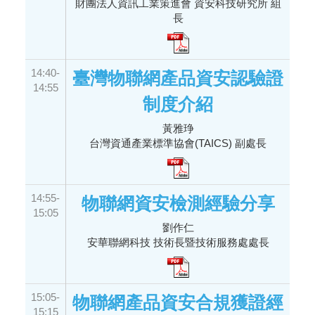
財團法人資訊工業策進會 資安科技研究所 組
長
14:40-
臺灣物聯網產品資安認驗證
14:55
制度介紹
黃雅琤
台灣資通產業標準協會(TAICS) 副處長
14:55-
物聯網資安檢測經驗分享
15:05
劉作仁
安華聯網科技 技術長暨技術服務處處長
15:05-
物聯網產品資安合規獲證經
15:15