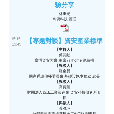
驗分享
林重光
奇偶科技 經理
15:15-
【專題對談】資安產業標準
15:45
【主持人】
吳其勳
臺灣資安大會 主席 / iThome 總編輯
【與談人】
羅金賢
國家通訊傳播委員會 基礎設施事務處 處長
【與談人】
高傳凱
財團法人資訊工業策進會 資安科技研究所 組
長
【與談人】
黃雅琤
台灣資通產業標準協會(TAICS) 副處長