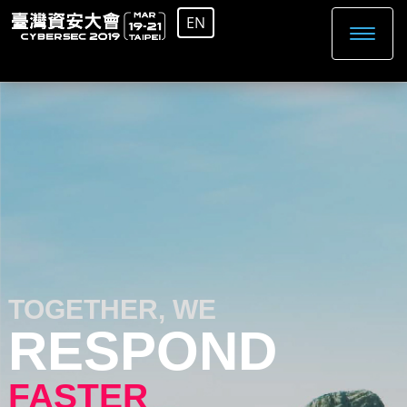
EN
TOGETHER, WE
RESPOND
FASTER