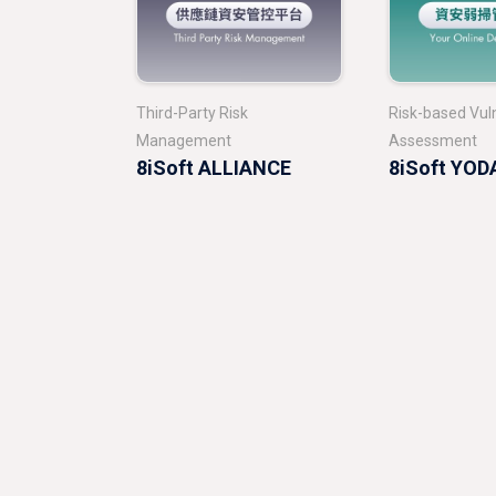
Third-Party Risk
Risk-based Vuln
Management
Assessment
8iSoft ALLIANCE
8iSoft YOD