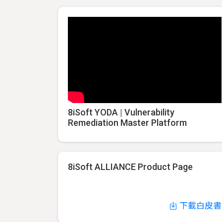
8iSoft YODA | Vulnerability
Remediation Master Platform
8iSoft ALLIANCE Product Page
下載白皮書