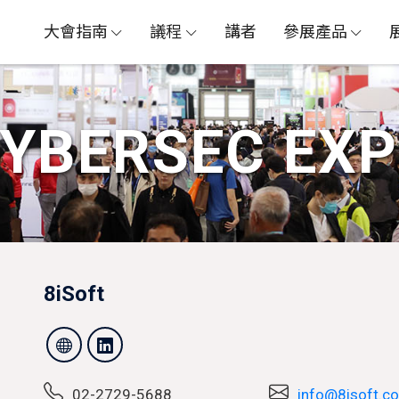
大會指南
議程
講者
參展產品
CYBERSEC GLOBAL
資安人才論壇 X 資安證照日
YBERSEC EX
8iSoft
02-2729-5688
info@8isoft.c