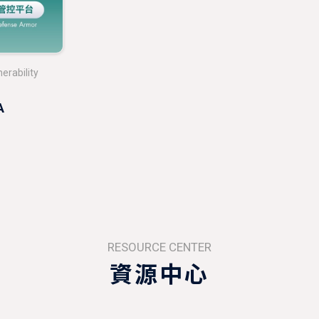
erability
A
RESOURCE CENTER
資源中心