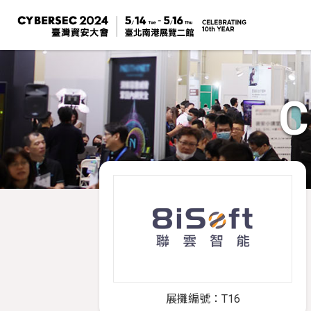
C
展攤編號：T16