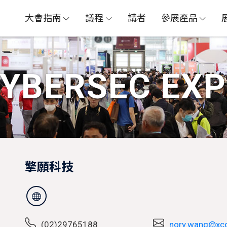
大會指南
議程
講者
參展產品
CYBERSEC GLOBAL
資安人才論壇 X 資安證照日
YBERSEC EX
擎願科技
(02)29765188
nory.wang@x