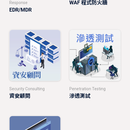
WAF 程式防火牆
Response
EDR/MDR
Security Consulting
Penetration Testing
資安顧問
滲透測試