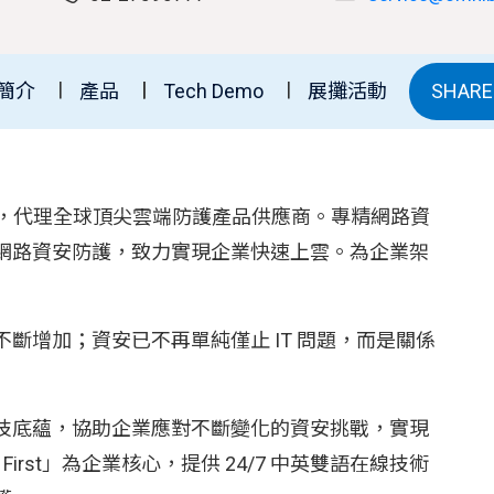
簡介
產品
Tech Demo
展攤活動
SHAR
於 2014 年，代理全球頂尖雲端防護產品供應商。專精網路資
網路資安防護，致力實現企業快速上雲。為企業架
斷增加；資安已不再單純僅止 IT 問題，而是關係
技底蘊，協助企業應對不斷變化的資安挑戰，實現
First」為企業核心，提供 24/7 中英雙語在線技術