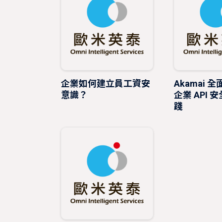
企業如何建立員工資安
Akamai 
意識？
企業 API 
踐