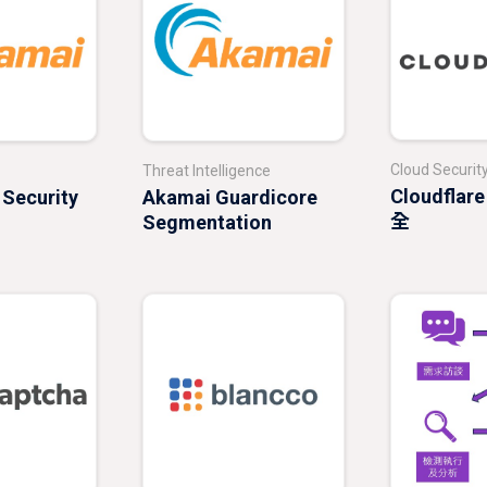
Cloud Securit
Threat Intelligence
Cloudfl
 Security
Akamai Guardicore
全
Segmentation