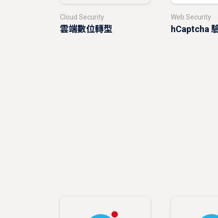
Cloud Security
Web Security
雲端數位轉型
hCaptch