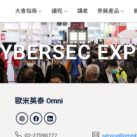
大會指南
議程
講者
參展產品
CYBERSEC GLOBAL
資安人才論壇 X 資安證照日
YBERSEC EX
歐米英泰 Omni
02-27590777
service@omnib