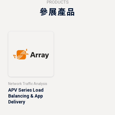
PRODUCTS
參展產品
Network Traffic Analysis
APV Series Load
Balancing & App
Delivery