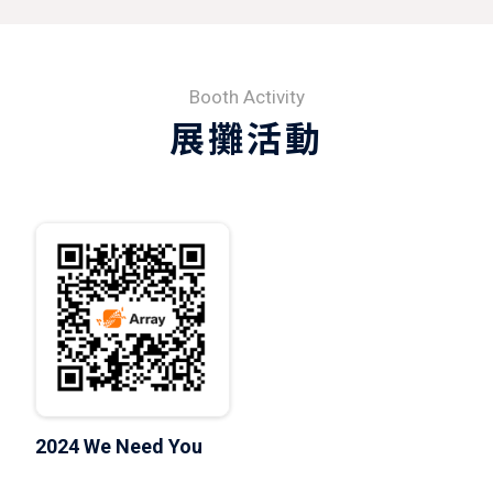
Booth Activity
展攤活動
2024 We Need You