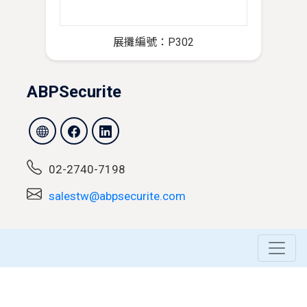
展攤編號：P302
ABPSecurite
02-2740-7198
salestw@abpsecurite.com