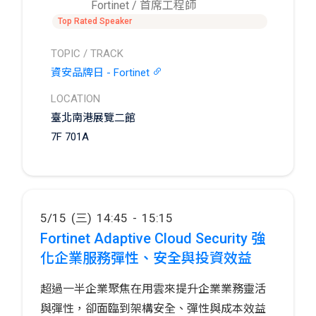
在一起，以點線面的方式提供安全保護。企業
『隨時隨地辦公、存取任何資源』，同時保持
Fortinet / 首席工程師
在導入 SASE 架構後，從預算、現有基礎設施
一致性的防護，為企業帶來前所未有的安全保
Top Rated Speaker
和”煩”鎖的維運工作都能有更好的效率與成果，
障。
TOPIC / TRACK
可以更好地應對日益複雜的攻擊威脅。
資安品牌日 - Fortinet
LOCATION
臺北南港展覽二館
7F 701A
5/15 (三) 14:45 - 15:15
Fortinet Adaptive Cloud Security 強
化企業服務彈性、安全與投資效益
超過一半企業聚焦在用雲來提升企業業務靈活
與彈性，卻面臨到架構安全、彈性與成本效益