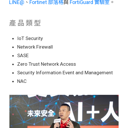
LINE@
、
Fortinet 部落格
與
FortiGuard 實驗室
。
產品類型
IoT Security
Network Firewall
SASE
Zero Trust Network Access
Security Information Event and Management
NAC