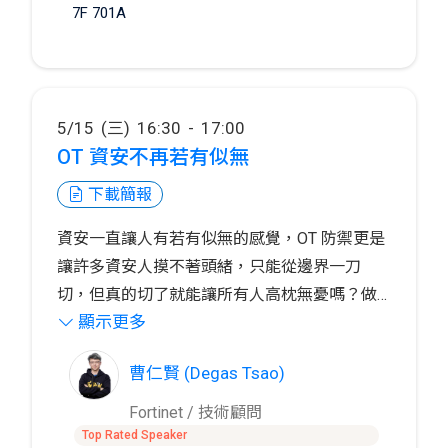
7F 701A
5/15 (三) 16:30 - 17:00
OT 資安不再若有似無
下載簡報
資安一直讓人有若有似無的感覺，OT 防禦更是
讓許多資安人摸不著頭緒，只能從邊界一刀
切，但真的切了就能讓所有人高枕無憂嗎？做
顯示更多
好資安，工廠才能持續生產，落實資安，相關
的人才能高枕無憂，Fortinet 提供業界最完整的
曹仁賢 (Degas Tsao)
OT 資安防護方案，協助您了解 OT 防禦、部屬
OT 防禦，以及運維 OT 防禦。
Fortinet / 技術顧問
Top Rated Speaker