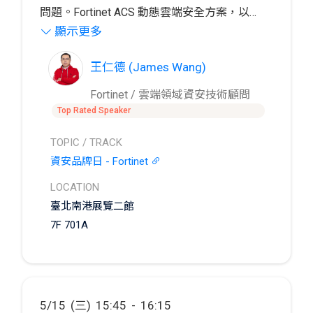
問題。Fortinet ACS 動態雲端安全方案，以
顯示更多
Security VPC 協助企業快速上雲、入雲及雲地
Fortinet 領導象限安全方案 FortiGate／
整合，保持單一彈性擴充架構，簡化管理，提
FortiOS，讓企業商業持續支持從地端延伸到雲
王仁德 (James Wang)
升安全性，同時具備安全可視化化管理、日誌
端資訊安全架構。同時因應最新的安全威脅，
組態稽核標準化與投資效益保障，讓企業維持
提供最新的人工智慧技術，阻擋各式威脅、惡
Fortinet / 雲端領域資安技術顧問
ESG 精神提供持續不斷服務。
意程式與服務阻斷等，提供企業網路、應用程
Top Rated Speaker
式與雲端環境安全可視化監控與防護。
TOPIC / TRACK
資安品牌日 - Fortinet
LOCATION
臺北南港展覽二館
7F 701A
5/15 (三) 15:45 - 16:15