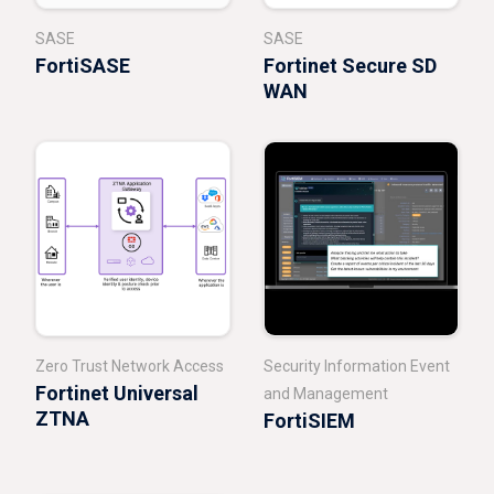
SASE
SASE
FortiSASE
Fortinet Secure SD
WAN
Zero Trust Network Access
Security Information Event
Fortinet Universal
and Management
ZTNA
FortiSIEM