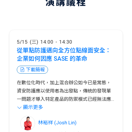
演講議程
5/15 (三) 14:00 - 14:30
從單點防護邁向全方位點線面安全：
企業如何因應 SASE 的革命
下載簡報
在數位化時代，加上混合辦公如今已是常態，
資安防護應以使用者為出發點，傳統的發現單
一問題才導入特定產品的防禦模式已經無法應
顯示更多
對多樣化和未知的威脅。SASE（Secure
在這議程將為大家說明 FortiSASE 如何遵循
Access Service Edge）的出現為企業提供了一
SASE 框架提供彈性靈活且簡易的資安控管政
林裕祥 (Josh Lin)
個全方位的解決方案，將網路和資安功能融合
策，如何快速且全面性的多點佈署，讓員工