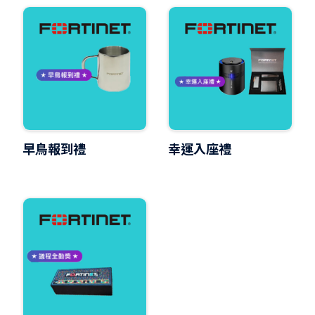
早鳥報到禮
幸運入座禮