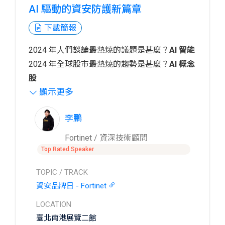
AI 驅動的資安防護新篇章
下載簡報
2024 年人們談論最熱燒的議題是甚麼？
AI 智能
2024 年全球股市最熱燒的趨勢是甚麼？
AI 概念
股
顯示更多
2024 年資安防護一定要具備的概念是甚麼？
AI
驅動的安全防護
李鵬
本議程同與會者聊聊資安面臨的新挑戰、威脅
經由 AI 武裝化後不斷變種，企業方須善用人工
Fortinet / 資深技術顧問
智能，而不是工人智能，
以 AI 防禦 AI
，讓 AI
Top Rated Speaker
成為信任的夥伴，協助企業實現整合的即時防
TOPIC / TRACK
護。
資安品牌日 - Fortinet
LOCATION
臺北南港展覽二館