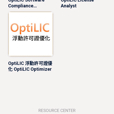
Compliance
Analyst
Management
OptiLIC 浮動許可證優
化 OptiLIC Optimizer
RESOURCE CENTER