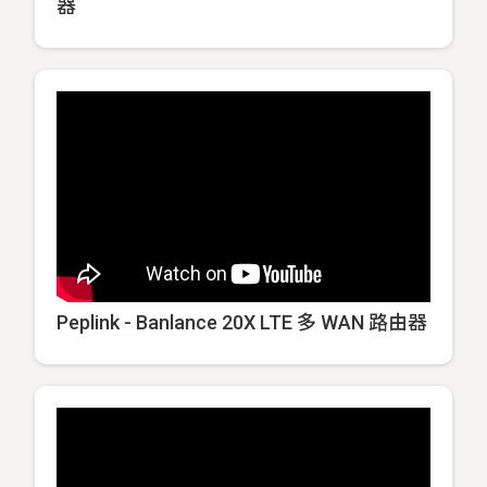
器
Peplink - Banlance 20X LTE 多 WAN 路由器