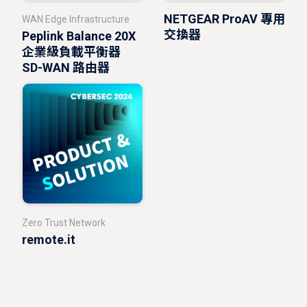
NETGEAR ProAV 專用
WAN Edge Infrastructure
交換器
Peplink Balance 20X
企業級負載平衡器
SD-WAN 路由器
Zero Trust Network
remote.it