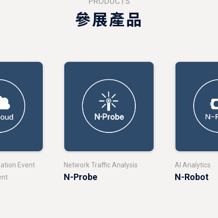
PRODUCTS
參展產品
mation Event
Network Traffic Analysis
AI Analytics
N-Probe
N-Robot
nt