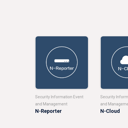
Security Information Event
Security Infor
and Management
and Manageme
N-Reporter
N-Cloud