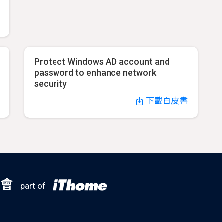
Protect Windows AD account and
password to enhance network
security
下載白皮書
大會
part of