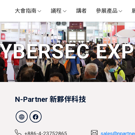
大會指南
議程
講者
參展產品
CYBERSEC GLOBAL
資安人才論壇 X 資安證照日
YBERSEC EX
N-Partner 新夥伴科技
+886-4-23752865
sales@npartne