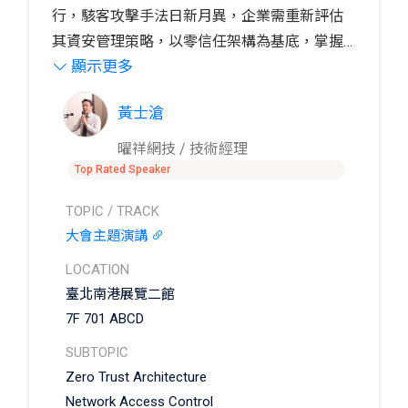
行，駭客攻擊手法日新月異，企業需重新評估
其資安管理策略，以零信任架構為基底，掌握
顯示更多
其關鍵之 PDCA 導入流程，藉由三大核心精神
本次議題 e-SOFT 將分享如何有效的深入檢視企
（
業既有的資安環境，識別潛在風險和漏洞，進
可視化、自動化、協同作業
）
，從而提升企
黃士滄
業資安治理成熟度。
而針對性地加強資安防護措施，隨著資安管理
關鍵績效指標透明化，提升組織對於資安管理
曜祥網技 / 技術經理
落實的重視程度，持續性的檢視與改進流程，
Top Rated Speaker
來確保資訊資產的完整性、可用性和機密性，
TOPIC / TRACK
保障業務運作的持續和穩健。
大會主題演講
LOCATION
臺北南港展覽二館
7F 701 ABCD
SUBTOPIC
Zero Trust Architecture
Network Access Control