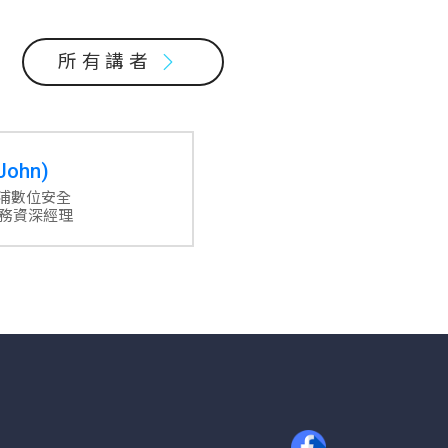
所有講者
ohn)
 杜浦數位安全
務資深經理