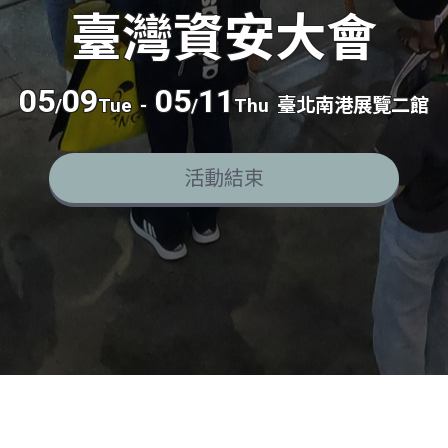
臺灣資安大會
05
09
05
11
/
Tue
-
/
Thu
臺北南港展覽二館
活動結束