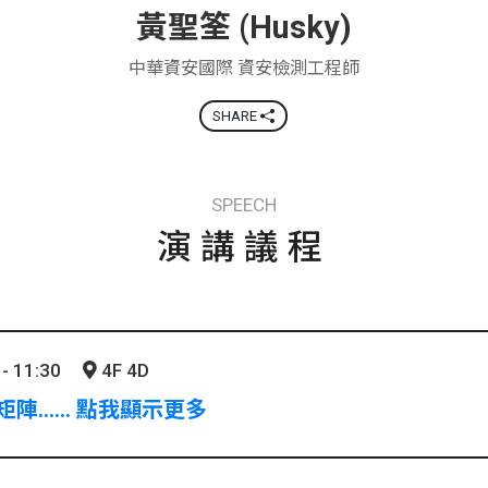
黃聖筌 (Husky)
中華資安國際 資安檢測工程師
SHARE
SPEECH
演講議程
- 11:30
4F 4D
矩陣...... 點我顯示更多