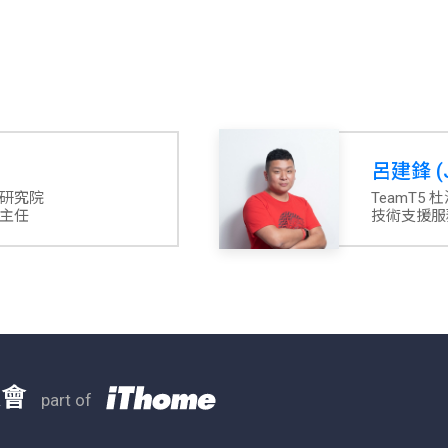
呂建鋒 (J
全研究院
TeamT5
主任
技術支援服
大會
part of