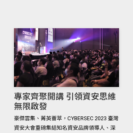
專家齊聚開講 引領資安思維
無限啟發
豪傑雲集、菁英薈萃，CYBERSEC 2023 臺灣
資安大會重磅集結知名資安品牌領導人、深