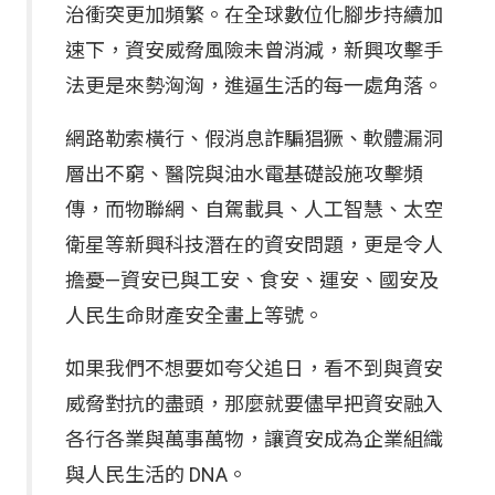
治衝突更加頻繁。在全球數位化腳步持續加
速下，資安威脅風險未曾消減，新興攻擊手
法更是來勢洶洶，進逼生活的每一處角落。
網路勒索橫行、假消息詐騙猖獗、軟體漏洞
層出不窮、醫院與油水電基礎設施攻擊頻
傳，而物聯網、自駕載具、人工智慧、太空
衛星等新興科技潛在的資安問題，更是令人
擔憂—資安已與工安、食安、運安、國安及
人民生命財產安全畫上等號。
如果我們不想要如夸父追日，看不到與資安
威脅對抗的盡頭，那麼就要儘早把資安融入
各行各業與萬事萬物，讓資安成為企業組織
與人民生活的 DNA。