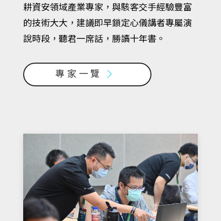
耕資安領域產業專家，與駭客交手經驗豐富
的技術大大，建議即早鎖定心儀講者專屬演
說時段，聽君一席話，勝讀十年書。
專家一覽