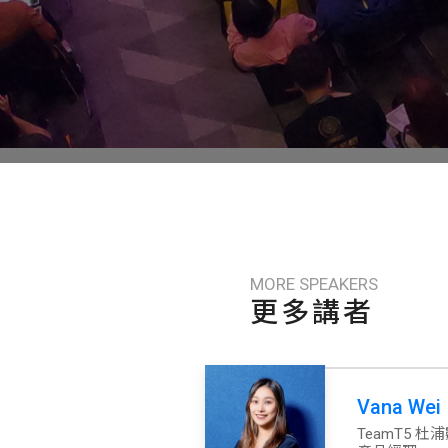
MORE SPEAKERS
更多講者
Vana Wei
TeamT5 