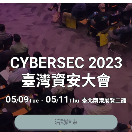
CYBERSEC 2023
臺灣資安大會
05
09
05
11
/
Tue
-
/
Thu
臺北南港展覽二館
活動結束