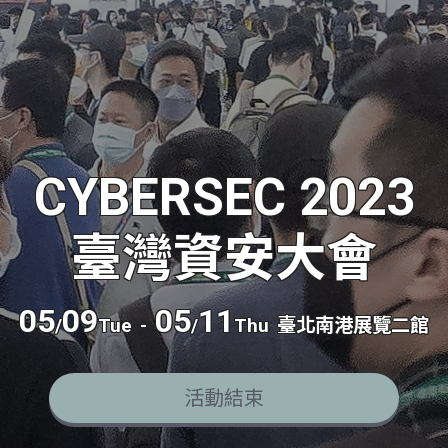
CYBERSEC 2023
臺灣資安大會
05
09
05
11
/
Tue
-
/
Thu
臺北南港展覽二館
活動結束