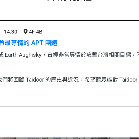
- 14:30
4F 4B
台灣曾最專情的 APT 團體
門或 Earth Aughisky，曾經非常專情於攻擊台灣相關目標，
將回顧 Taidoor 的歷史與近況，希望聽眾能對 Taidoo