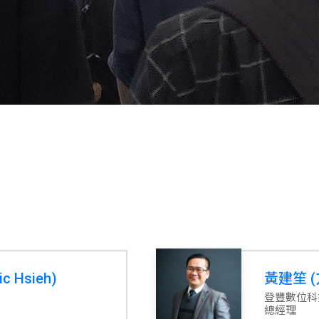
c Hsieh)
黃建笙 (
登豐數位科
總經理