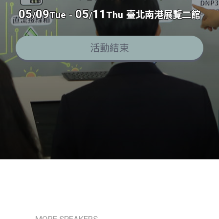
05
09
05
11
/
Tue
-
/
Thu
臺北南港展覽二館
活動結束
MORE SPEAKERS