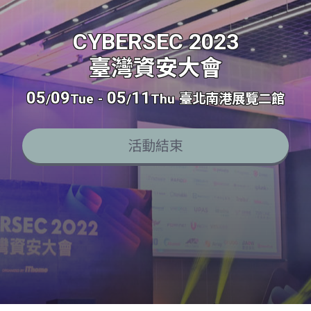
CYBERSEC 2023
臺灣資安大會
05
09
05
11
/
Tue
-
/
Thu
臺北南港展覽二館
活動結束