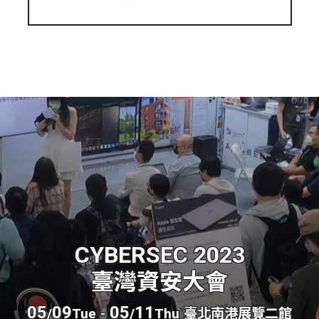
CYBERSEC 2023
臺灣資安大會
05
09
05
11
/
Tue
-
/
Thu
臺北南港展覽二館