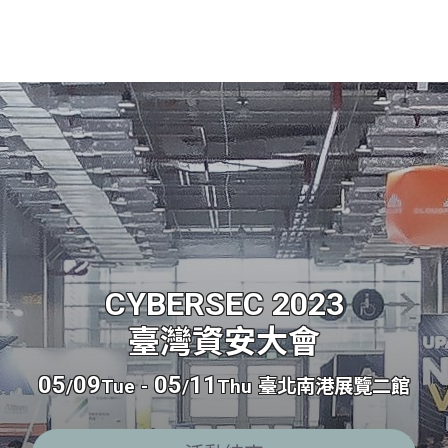
CYBERSEC 2023
臺灣資安大會
05
09
05
11
/
Tue
-
/
Thu
臺北南港展覽二館