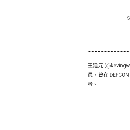
S
王建元 (@kevingw
員，曾在 DEFCO
者。