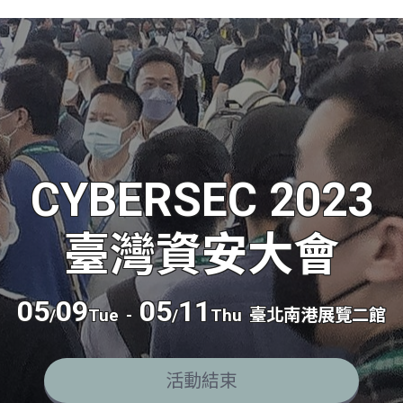
CYBERSEC 2023
臺灣資安大會
05
09
05
11
/
Tue
-
/
Thu
臺北南港展覽二館
活動結束