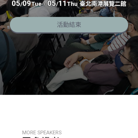
05
09
05
11
/
Tue
-
/
Thu
臺北南港展覽二館
活動結束
MORE SPEAKERS