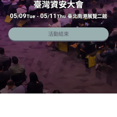
臺灣資安大會
05
09
05
11
/
Tue
-
/
Thu
臺北南港展覽二館
活動結束