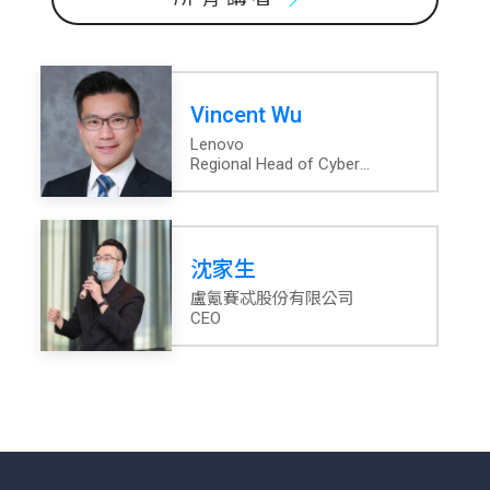
Vincent Wu
Lenovo
Regional Head of Cyber
Security Solutions – Central
Asia Pacific
沈家生
盧氪賽忒股份有限公司
CEO