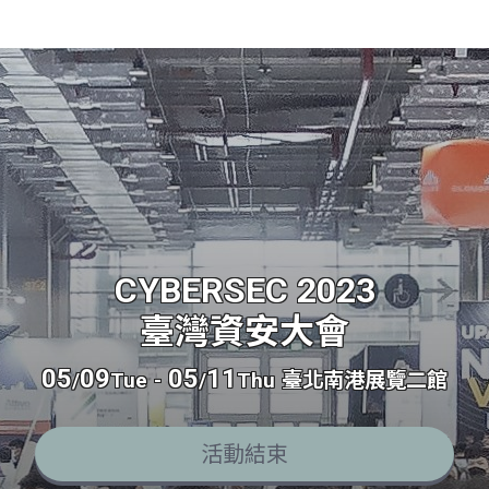
CYBERSEC 2023
臺灣資安大會
05
09
05
11
/
Tue
-
/
Thu
臺北南港展覽二館
活動結束