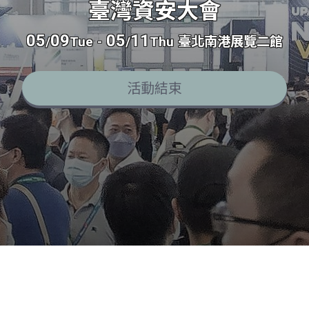
臺灣資安大會
05
09
05
11
/
Tue
-
/
Thu
臺北南港展覽二館
活動結束