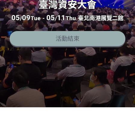
臺灣資安大會
05
09
05
11
/
Tue
-
/
Thu
臺北南港展覽二館
活動結束