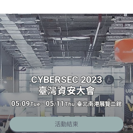
CYBERSEC 2023
臺灣資安大會
05
09
05
11
/
Tue
-
/
Thu
臺北南港展覽二館
活動結束