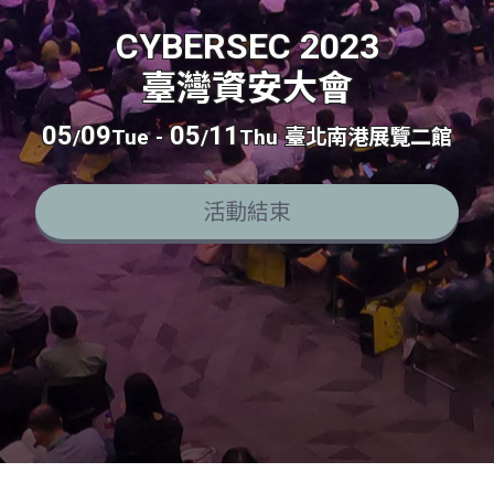
CYBERSEC 2023
臺灣資安大會
05
09
05
11
/
Tue
-
/
Thu
臺北南港展覽二館
活動結束