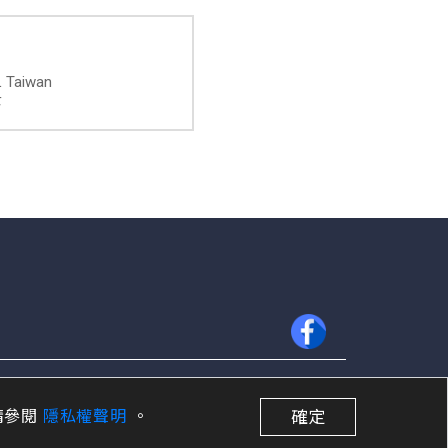
L Taiwan
士
隱私權聲明
e 電週文化事業股份有限公司 | 統一編號 : 12948944
請參閱
隱私權聲明
。
確定