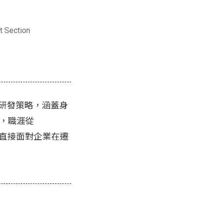
t Section
 的研發策略，涵蓋身
，職涯從
型，直接面對企業在遷