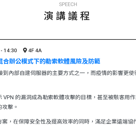
SPEECH
演講議程
- 14:30
4F 4A
？混合辦公模式下的勒索軟體風險及防範
連接到內部自建伺服器的主要方式之一，而疫情的影響更使得 
 VPN 的漏洞成為勒索軟體攻擊的目標，甚至被駭客用
的攻擊。
方案，在保障安全性及提高效率的同時，滿足企業遠端協