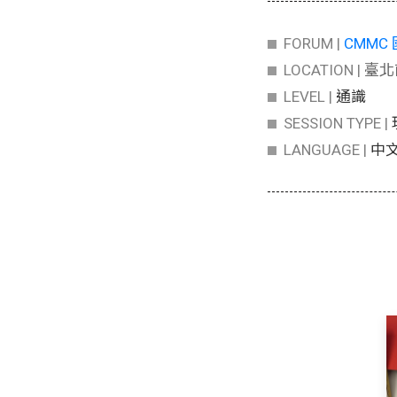
FORUM |
CMM
LOCATION |
臺北
LEVEL |
通識
SESSION TYPE |
LANGUAGE |
中