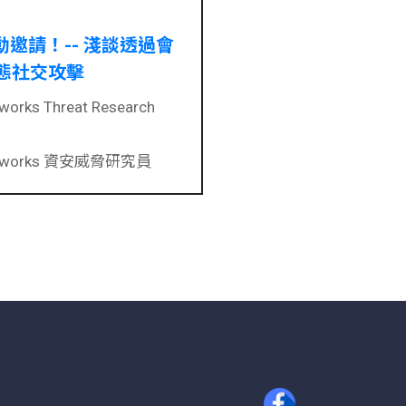
 活動邀請！-- 淺談透過會
態社交攻擊
works Threat Research
etworks 資安威脅研究員