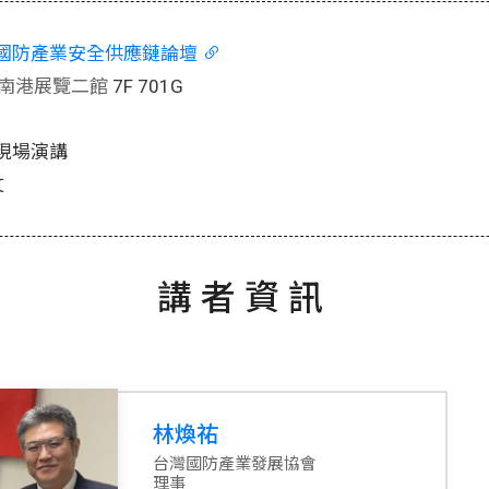
C 國防產業安全供應鏈論壇
南港展覽二館
7F 701G
現場演講
文
講者資訊
林煥祐
台灣國防產業發展協會
理事