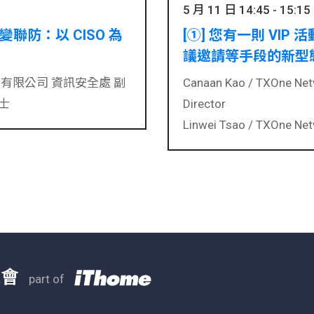
5 月 11 日 14:45 - 15:15
聯防：以 CISO 為
[①] 您有一則 VIP
議邀請等手段的新型
有限公司 資訊安全處 副
Canaan Kao /
TXOne Net
博士
Director
Linwei Tsao /
TXOne N
大會
part of