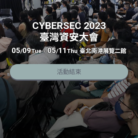
CYBERSEC 2023
臺灣資安大會
05
09
05
11
/
Tue
-
/
Thu
臺北南港展覽二館
活動結束