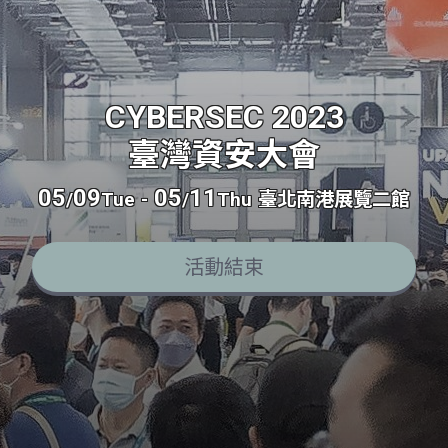
CYBERSEC 2023
臺灣資安大會
05
09
05
11
/
Tue
-
/
Thu
臺北南港展覽二館
活動結束