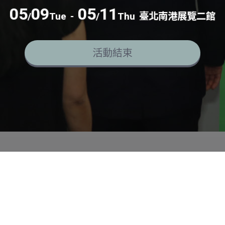
05
09
05
11
/
Tue
-
/
Thu
臺北南港展覽二館
活動結束