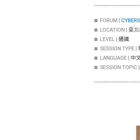
FORUM |
CYBER
LOCATION |
臺北
LEVEL |
通識
SESSION TYPE |
LANGUAGE |
中
SESSION TOPIC 