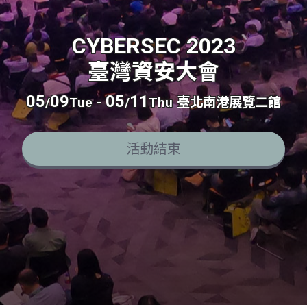
CYBERSEC 2023
臺灣資安大會
05
09
05
11
/
Tue
-
/
Thu
臺北南港展覽二館
活動結束