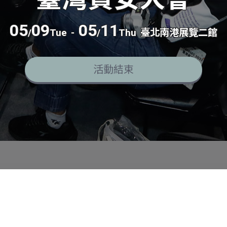
05
09
05
11
/
Tue
-
/
Thu
臺北南港展覽二館
活動結束