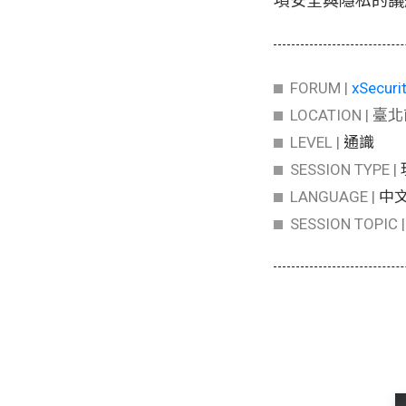
項安全與隱私的議
FORUM |
xSecur
LOCATION |
臺北
LEVEL |
通識
SESSION TYPE |
LANGUAGE |
中
SESSION TOPIC 