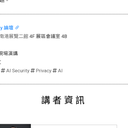
題。
ity 論壇
南港展覽二館
4F 展區會議室 4B
現場演講
文
|
AI Security
Privacy
AI
講者資訊