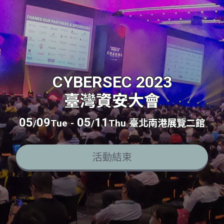
CYBERSEC 2023
臺灣資安大會
05
09
05
11
/
Tue
-
/
Thu
臺北南港展覽二館
活動結束