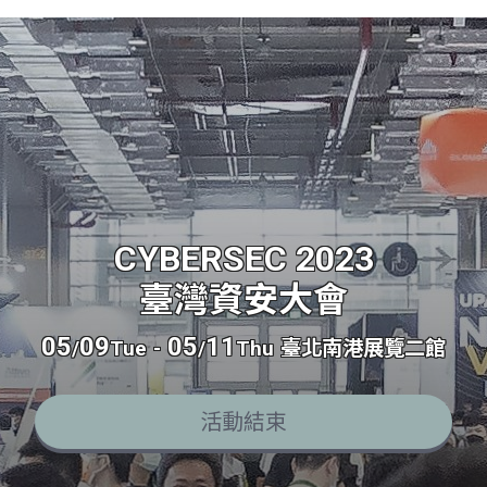
CYBERSEC 2023
臺灣資安大會
05
09
05
11
/
Tue
-
/
Thu
臺北南港展覽二館
活動結束