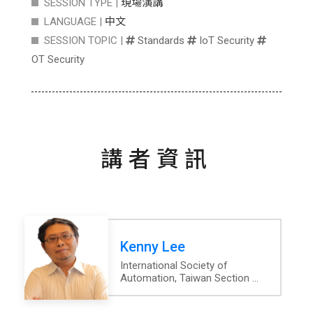
SESSION TYPE |
現場演講
LANGUAGE |
中文
SESSION TOPIC |
Standards
IoT Security
OT Security
講者資訊
Kenny Lee
International Society of
Automation, Taiwan Section
Membership Chair