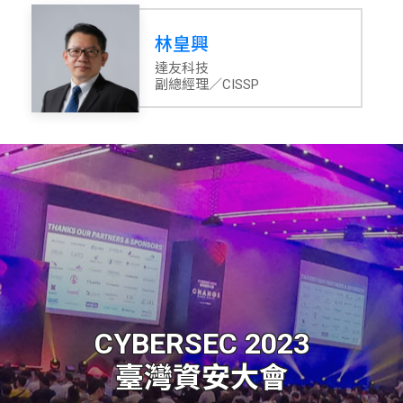
林皇興
達友科技
副總經理／CISSP
CYBERSEC 2023
臺灣資安大會