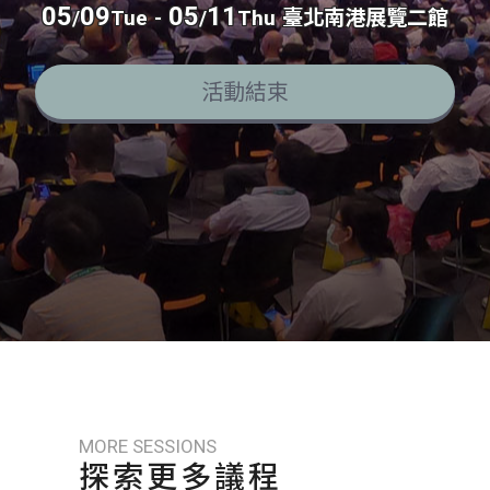
05
09
05
11
/
Tue
-
/
Thu
臺北南港展覽二館
活動結束
MORE SESSIONS
探索更多議程