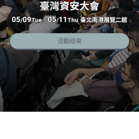
臺灣資安大會
05
09
05
11
/
Tue
-
/
Thu
臺北南港展覽二館
活動結束