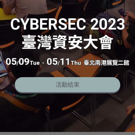
CYBERSEC 2023
臺灣資安大會
05
09
05
11
/
Tue
-
/
Thu
臺北南港展覽二館
活動結束