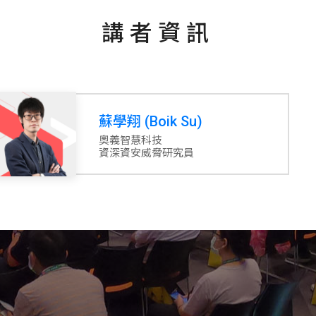
講者資訊
蘇學翔 (Boik Su)
奧義智慧科技
資深資安威脅研究員