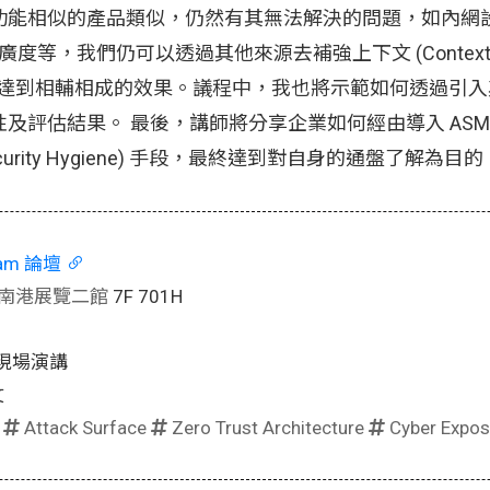
其他功能相似的產品類似，仍然有其無法解決的問題，如內網
等，我們仍可以透過其他來源去補強上下文 (Context-en
，並藉此達到相輔相成的效果。議程中，我也將示範如何透過引
用性及評估結果。 最後，講師將分享企業如何經由導入 AS
curity Hygiene) 手段，最終達到對自身的通盤了解為目的
eam 論壇
南港展覽二館
7F 701H
現場演講
文
|
Attack Surface
Zero Trust Architecture
Cyber Expos