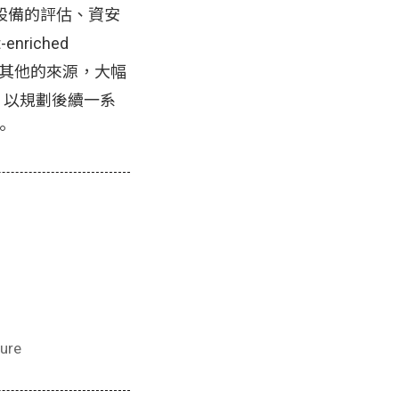
設備的評估、資安
riched
入其他的來源，大幅
M 以規劃後續一系
。
ure